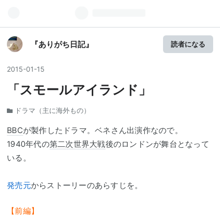
『ありがち日記』
読者になる
2015
-
01
-
15
「スモールアイランド」
ドラマ（主に海外もの）
BBC
が製作したドラマ。ベネさん出演作なので。
1940年代の
第二次世界大戦
後のロンドンが舞台となって
いる。
発売元
からストーリーのあらすじを。
【前編】