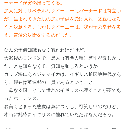
ーナードが突然帰ってくる。
黒人に対しリベラルなクイーニーにバーナードは苛立つ
が、生まれてきた肌の黒い子供を受け入れ、父親になろ
うと決意する。しかしクイーニーは、我が子の幸せを考
え、苦渋の決断をするのだった。
なんの予備知識もなく観たわけだけど、
大戦後のロンドンで、黒人（有色人種）差別が激しかっ
たことを知らなくて、無知を恥じるというか。
カリブ海
にあるジャマ
イカ
は、イギリス植民地時代があ
り、現在は英連邦の一員であるということ。
「母なる国」として憧れのイギリスへ渡ることが夢であ
ったホーテンス。
お高くとまった態度は鼻につくし、可笑しいのだけど、
本当に純粋にイギリスに憧れていただけなんだろう。