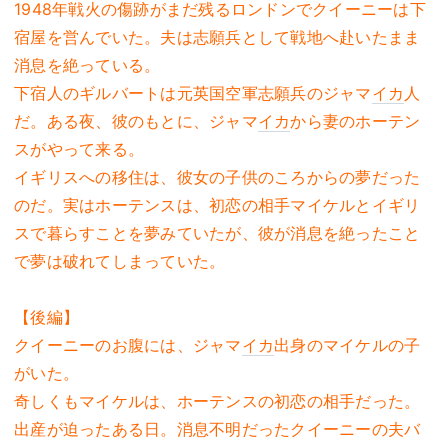
1948年戦火の傷跡がまだ残るロンドンでクイーニーは下
宿屋を営んでいた。夫は志願兵として戦地へ赴いたまま
消息を絶っている。
下宿人のギルバートは元英国空軍志願兵のジャマ
イカ
人
だ。ある夜、彼のもとに、ジャマ
イカ
から妻のホーテン
スがやって来る。
イギリスへの移住は、彼女の子供のころからの夢だった
のだ。実はホーテンスは、初恋の相手マイケルとイギリ
スで暮らすことを夢みていたが、彼が消息を絶ったこと
で夢は破れてしまっていた。
【後編】
クイーニーのお腹には、ジャマ
イカ
出身のマイケルの子
がいた。
奇しくもマイケルは、ホーテンスの初恋の相手だった。
出産が迫ったある日。消息不明だったクイーニーの夫バ